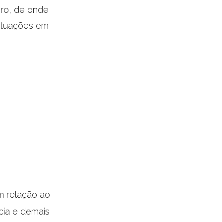
iro, de onde
situações em
m relação ao
cia e demais