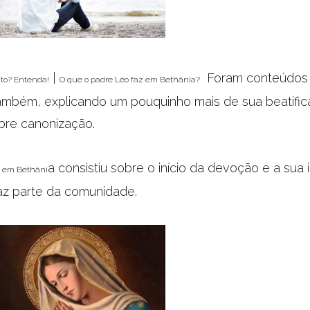
|
Foram conteúdos 
nto? Entenda!
O que o padre Léo faz em Bethânia?
ambém, explicando um pouquinho mais de sua beatific
obre canonização.
a consistiu sobre o início da devoção e a sua
a em Bethâni
az parte da comunidade.