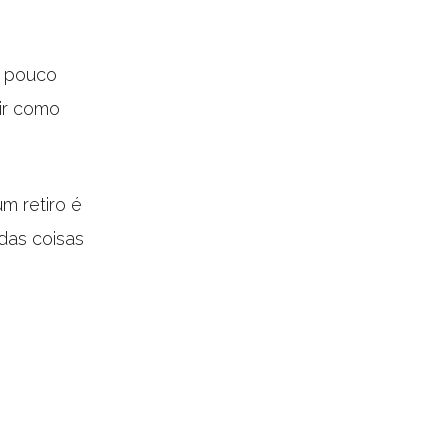
m pouco
ir como
um retiro é
das coisas