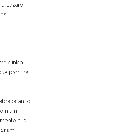
 e Lázaro,
sos
.
a clínica
que procura
 abraçaram o
 com um
imento e já
ocuram