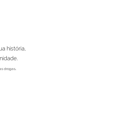
 história,
nidade.
.
das drogas