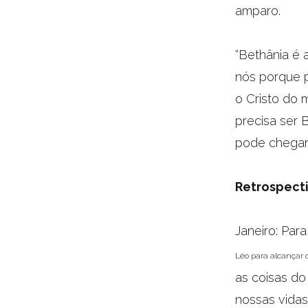
amparo.
“Bethânia é 
nós porque p
o Cristo do 
precisa ser 
pode chegar 
Retrospect
Janeiro: Par
Léo para alcançar 
as coisas do
nossas vidas