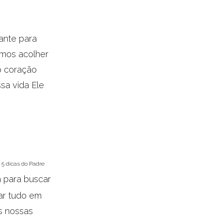
ante para
amos acolher
o coração
ssa vida Ele
: 5 dicas do Padre
a para buscar
bar tudo em
s nossas