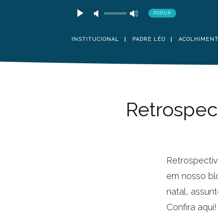
POPUP
INSTITUCIONAL
PADRE LÉO
ACOLHIMEN
Retrospec
Retrospecti
em nosso bl
natal, assun
Confira aqui!