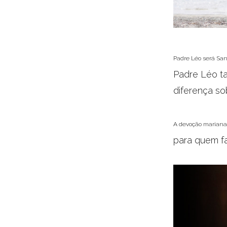
Padre Léo será Sa
Padre Léo t
diferença s
A devoção marian
para quem f