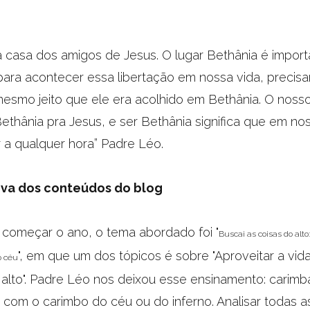
a casa dos amigos de Jesus. O lugar Bethânia é import
ara acontecer essa libertação em nossa vida, precis
mesmo jeito que ele era acolhido em Bethânia. O noss
Bethânia pra Jesus, e ser Bethânia significa que em no
a qualquer hora” Padre Léo.
iva dos conteúdos do blog
a começar o ano, o tema abordado foi "
Buscai as coisas do alto
", em que um dos tópicos é sobre "Aproveitar a vid
o céu
 alto". Padre Léo nos deixou esse ensinamento: carim
 com o carimbo do céu ou do inferno. Analisar todas a