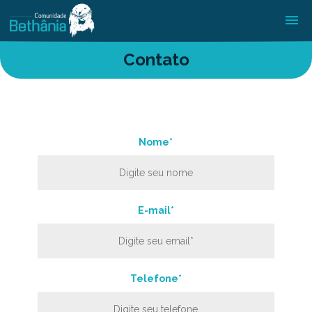
Contato
Nome*
E-mail*
Telefone*