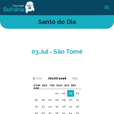
Santo do Dia
03.Jul - São Tomé
JUN
JULHO 2026
AGO
DOM
SEG
TER
QUA
QUI
SEX
SAB
01
02
03
04
05
06
07
08
09
10
11
12
13
14
15
16
17
18
19
20
21
22
23
24
25