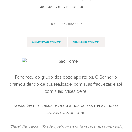
26
27
28
29
30
31
HOJE, 06/08/2026
AUMENTAR FONTE +
DIMINUIR FONTE -
Pertenceu ao grupo dos doze apóstolos. O Senhor o
chamou dentro de sua realidade, com suas fraquezas e até
com suas crises de fé.
Nosso Senhor Jesus revelou a nós coisas maravilhosas
através de São Tomé:
“Tomé lhe disse: ‘Senhor, nós nem sabemos para onde vais,