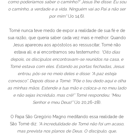
como poderíamos saber o caminho?’ Jesus lhe disse: Eu sou
o caminho, a verdade e a vida. Ninguém vai ao Pai a não ser
por mim”
(Jo 14,6).
Tomé nunca teve medo de expor a realidade de sua fé e de
sua razão, que queria saber cada vez mais e melhor. Quando
Jesus apareceu aos apóstolos ao ressuscitar, Tomé não
estava ali, e aí encontramos seu testemunho:
“Oito dias
depois, os discípulos encontravam-se reunidos na casa, e
Tomé estava com eles. Estando as portas fechadas, Jesus
entrou, pôs-se no meio deles e disse: “A paz esteja
convosco”. Depois disse a Tomé: “Põe o teu dedo aqui e olha
as minhas mãos. Estende a tua mão e coloca-a no meu lado
e não sejas incrédulo, mas crê!” Tomé respondeu: “Meu
Senhor e meu Deus!”
(Jo 20,26-28).
O Papa São Gregório Magno meditando essa realidade de
São Tomé diz:
“A incredulidade de Tomé não foi um acaso,
mas prevista nos planos de Deus. O discípulo, que,