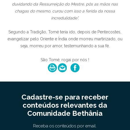
duvidando da Ressurreição do Mestre, pôs as mãos nas
chagas do mesmo, curou com isso a ferida da nossa
incredulidade”.
Segundo a Tradição, Tomé teria ido, depois de Pentecostes,
evangelizar pelo Oriente e Índia onde morreu martirizado, ou
seja, morreu por amor, testemunhando a sua fé.
São Tomé, rogai por nós !
Cadastre-se para receber
conteúdos relevantes da
Comunidade Bethânia
Receba os conteúdos por email.