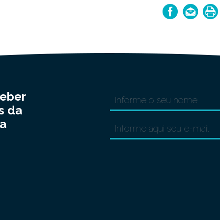
ceber
s da
a