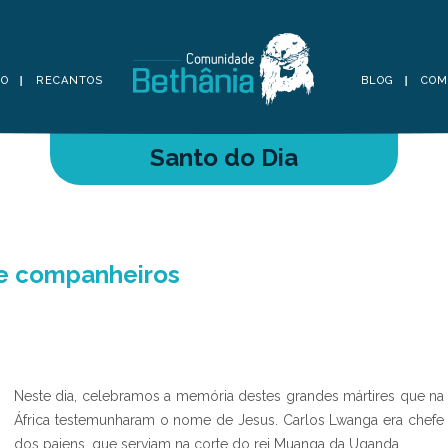
TO
RECANTOS
BLOG
COM
Santo do Dia
 e companheiros
Neste dia, celebramos a memória destes grandes mártires que na
África testemunharam o nome de Jesus. Carlos Lwanga era chefe
dos pajens, que serviam na corte do rei Muanga da Uganda.