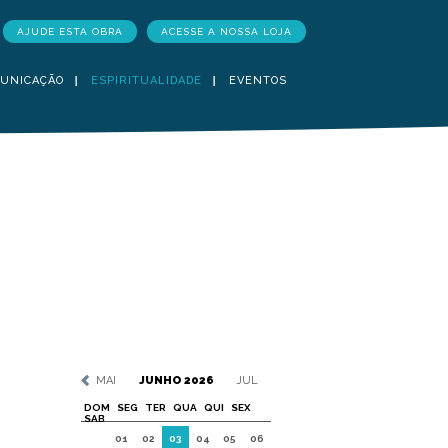
AJUDE ESTA OBRA
ACESSE A NOSSA LOJA
UNICAÇÃO
ESPIRITUALIDADE
EVENTOS
MAI
JUNHO 2026
JUL
DOM
SEG
TER
QUA
QUI
SEX
SAB
01
02
03
04
05
06