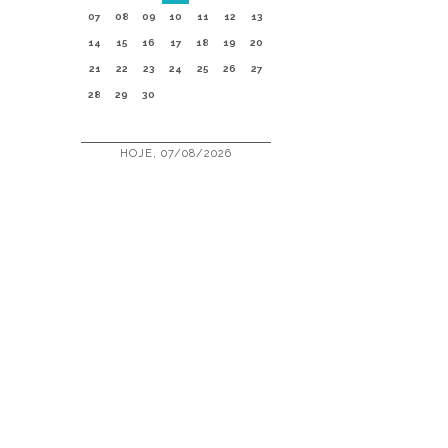
07
08
09
10
11
12
13
14
15
16
17
18
19
20
21
22
23
24
25
26
27
28
29
30
HOJE, 07/08/2026