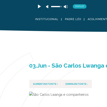
POPUP
INSTITUCIONAL
PADRE LÉO
ACOLHIMEN
03.Jun - São Carlos Lwanga
AUMENTAR FONTE +
DIMINUIR FONTE -