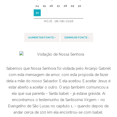
24
25
26
27
28
29
30
31
HOJE, 08/08/2026
AUMENTAR FONTE +
DIMINUIR FONTE -
Sabemos que Nossa Senhora foi visitada pelo Arcanjo Gabriel
com esta mensagem de amor, com esta proposta de fazer
dela a mãe do nosso Salvador. E ela aceitou. E aceitar Jesus é
estar aberto a aceitar o outro. O anjo também comunicou a
ela que sua parenta – Santa Isabel – já estava grávida. Aí
encontramos o testemunho da Santíssima Virgem – no
Evangelho de São Lucas no capitulo 1, – quando depois de
andar cerca de 100 km ela encontrou-se com Isabel.