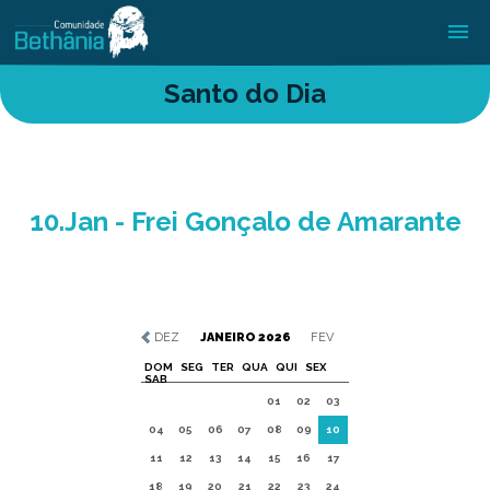
Santo do Dia
10.Jan - Frei Gonçalo de Amarante
DEZ
JANEIRO 2026
FEV
DOM
SEG
TER
QUA
QUI
SEX
SAB
01
02
03
04
05
06
07
08
09
10
11
12
13
14
15
16
17
18
19
20
21
22
23
24