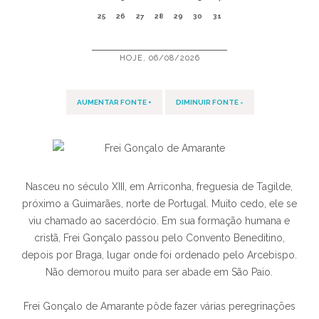
25
26
27
28
29
30
31
HOJE, 06/08/2026
AUMENTAR FONTE +
DIMINUIR FONTE -
Nasceu no século XIII, em Arriconha, freguesia de Tagilde,
próximo a Guimarães, norte de Portugal. Muito cedo, ele se
viu chamado ao sacerdócio. Em sua formação humana e
cristã, Frei Gonçalo passou pelo Convento Beneditino,
depois por Braga, lugar onde foi ordenado pelo Arcebispo.
Não demorou muito para ser abade em São Paio.
Frei Gonçalo de Amarante pôde fazer várias peregrinações