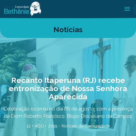
Notícias
Recanto Itaperuna (RJ) recebe
entronização de Nossa Senhora
Aparecida
Celebração ocorreu no dia 08 de agosto, com a presença
de Dom Roberto Francisco, Bispo Diocesano de Campos
12 • AGO • 2019 -
Notícias da Comunidade