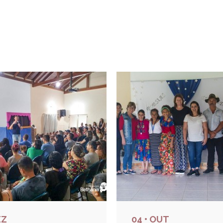
EZ
04 • OUT