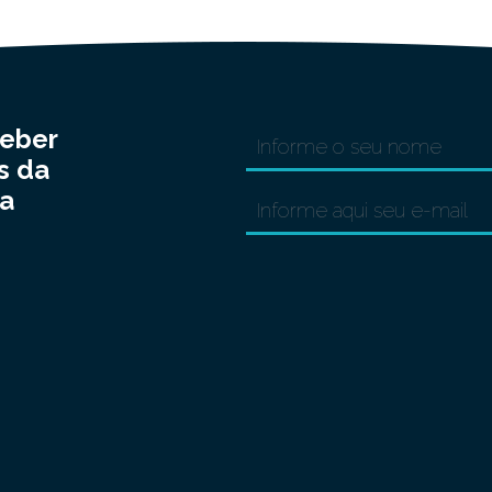
ceber
s da
a