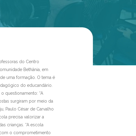
professoras do Centro
 Comunidade Bethânia, em
am de uma formação. O tema é
edagógico do educandário.
a o questionamento: “A
ostas surgiram por meio da
eju, Paulo César de Carvalho
ola precisa valorizar a
 das crianças. “A escola
de com o comprometimento