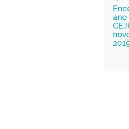
Enc
ano 
CEJ
novo
201