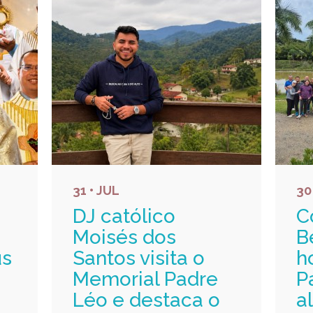
31 • JUL
30
DJ católico
C
Moisés dos
B
us
Santos visita o
h
Memorial Padre
P
Léo e destaca o
a