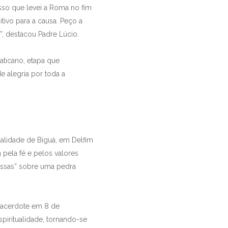
sso que levei a Roma no fim
tivo para a causa. Peço a
, destacou Padre Lúcio.
Vaticano, etapa que
e alegria por toda a
calidade de Biguá, em Delfim
 pela fé e pelos valores
missas” sobre uma pedra
sacerdote em 8 de
piritualidade, tornando-se