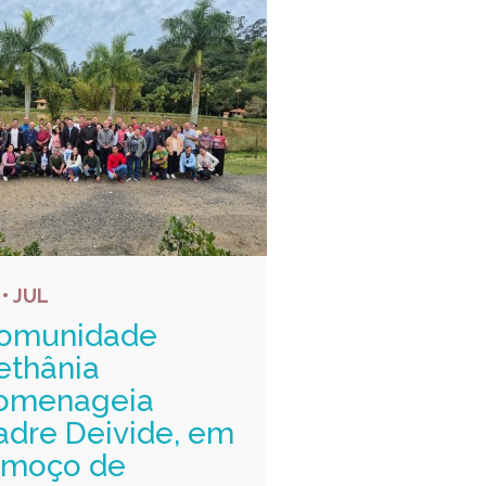
 • JUL
omunidade
ethânia
omenageia
adre Deivide, em
lmoço de