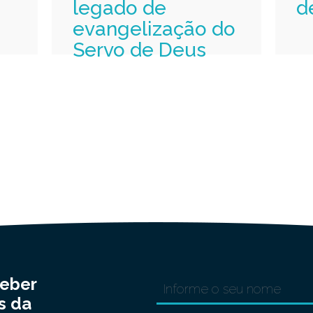
legado de
d
evangelização do
Servo de Deus
ceber
s da