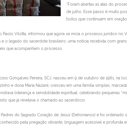
“Foram abertas as atas do proce
de julho. Esse passo é muito posi
todos que continuem em oração”
o Paolo Vilotta, informou que agora se inicia o processo jurídico no 
a e o legado do sacerdote brasileiro, uma notícia recebida com grand
fiéis que acompanham o processo.
ísio Gonçalves Pereira, SCJ, nasceu em 9 de outubro de 1961, na lo
nzinho e dona Maria Nazaré, cresceu em uma família simples, marcada
onstrava liderança e sensibilidade espiritual, celebrando pequenas “
gesto que já revelava o chamado ao sacerdócio.
Padres do Sagrado Coração de Jesus (Dehonianos) e foi ordenado 
nhecido pela pregação vibrante, linguagem acessível e profunda es