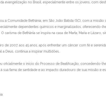
a evangelização no Brasil, especialmente entre os jovens, com des
dou a Comunidade Bethânia, em São João Batista (SC), com a missão
especialmente dependentes químicos e marginalizados, oferecendo-lh
. O carisma de Bethânia se inspira na casa de Marta, Maria e Lázaro, 
iro de 2007, aos 45 anos, após enfrentar um câncer com fé e serenid
al a Deus, continua a inspirar multidões.
 oficialmente o início do Processo de Beatificação, concedendo-lhe
 sua fama de santidade e ao impacto duradouro de sua missão e espir
ia