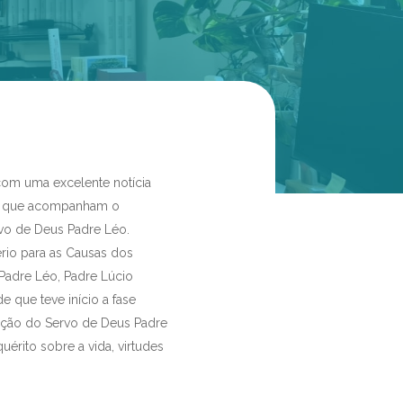
m uma excelente notícia
as que acompanham o
vo de Deus Padre Léo.
rio para as Causas dos
 Padre Léo, Padre Lúcio
e que teve início a fase
ação do Servo de Deus Padre
uérito sobre a vida, virtudes