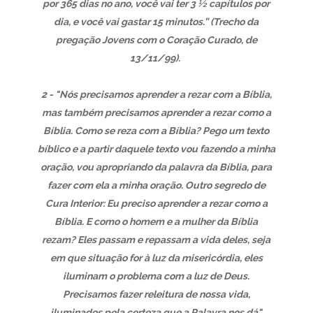
por 365 dias no ano, você vai ter 3 ½ capítulos por
dia, e você vai gastar 15 minutos.” (Trecho da
pregação Jovens com o Coração Curado, de
13/11/99).
2 - "Nós precisamos aprender a rezar com a Bíblia,
mas também precisamos aprender a rezar como a
Bíblia. Como se reza com a Bíblia? Pego um texto
bíblico e a partir daquele texto vou fazendo a minha
oração, vou apropriando da palavra da Bíblia, para
fazer com ela a minha oração. Outro segredo de
Cura Interior: Eu preciso aprender a rezar como a
Bíblia. E como o homem e a mulher da Bíblia
rezam? Eles passam e repassam a vida deles, seja
em que situação for à luz da misericórdia, eles
iluminam o problema com a luz de Deus.
Precisamos fazer releitura de nossa vida,
iluminados pela certeza que a Palavra nos dá".