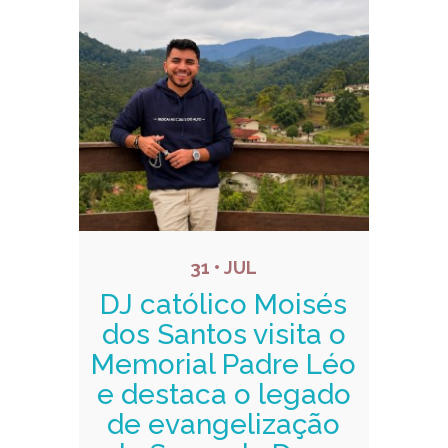
31 • JUL
DJ católico Moisés
dos Santos visita o
Memorial Padre Léo
e destaca o legado
de evangelização