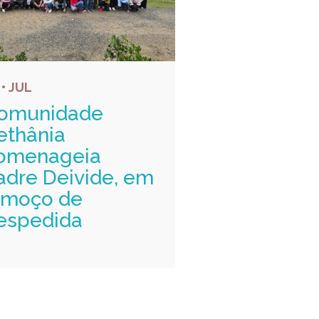
 • JUL
omunidade
ethânia
omenageia
adre Deivide, em
lmoço de
espedida