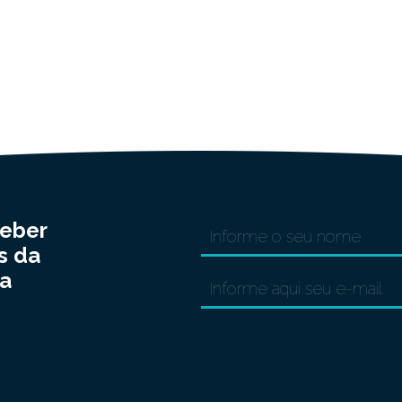
ceber
s da
a