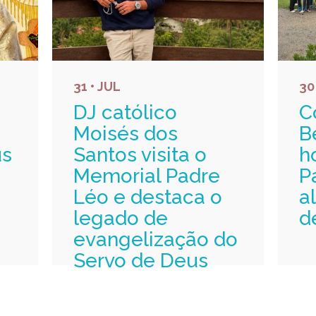
31 • JUL
30
DJ católico
C
Moisés dos
B
us
Santos visita o
h
Memorial Padre
P
Léo e destaca o
a
legado de
d
evangelização do
Servo de Deus