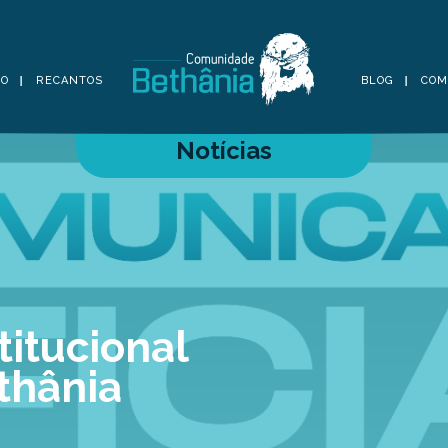
TO
RECANTOS
BLOG
COM
Notícias
itucional
thânia