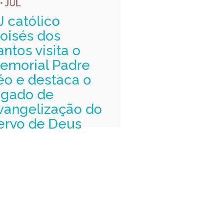
 • JUL
J católico
oisés dos
antos visita o
emorial Padre
éo e destaca o
egado de
vangelização do
ervo de Deus