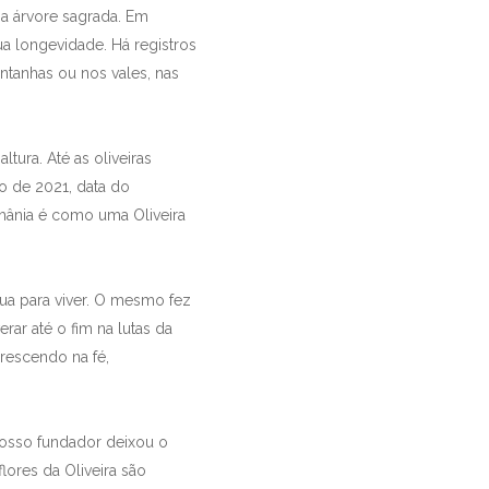
uma árvore sagrada. Em
ua longevidade. Há registros
tanhas ou nos vales, nas
tura. Até as oliveiras
o de 2021, data do
hânia é como uma Oliveira
ua para viver. O mesmo fez
rar até o fim na lutas da
crescendo na fé,
Nosso fundador deixou o
flores da Oliveira são