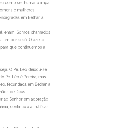
esceu como ser humano impar
 homens e mulheres
consagradas em Bethânia.
ável, enfim. Somos chamados
alam por si só. O azeite
a para que continuemos a
seja. O Pe. Léo deixou-se
 Pe. Léo é Pereira, mas
 Leo, fecundada em Bethânia
mãos de Deus.
vor ao Senhor em adoração
, continue a a frutificar