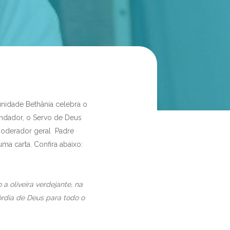
nidade Bethânia celebra o
undador, o Servo de Deus
moderador geral Padre
ma carta. Confira abaixo:
a oliveira verdejante, na
órdia de Deus para todo o