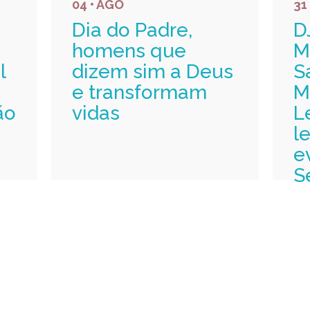
04 • AGO
31
Dia do Padre,
D
homens que
M
l
dizem sim a Deus
S
e transformam
M
ão
vidas
L
l
e
S