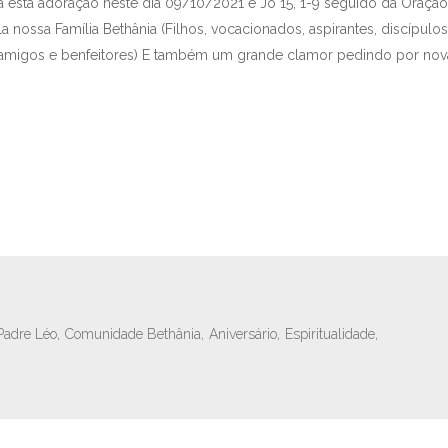
ra esta adoração neste dia 09/10/2021 é Jo 15, 1-9 seguido da Oração
nossa Família Bethânia (Filhos, vocacionados, aspirantes, discípulo
, amigos e benfeitores) E também um grande clamor pedindo por no
Padre Léo,
Comunidade Bethânia,
Aniversário,
Espiritualidade,