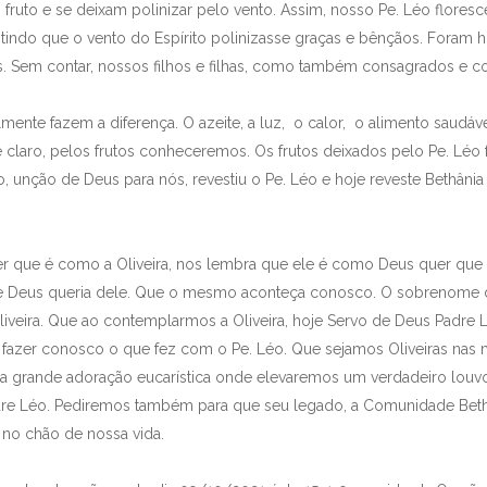
fruto e se deixam polinizar pelo vento. Assim, nosso Pe. Léo flor
tindo que o vento do Espírito polinizasse graças e bênçãos. Foram
das. Sem contar, nossos filhos e filhas, como também consagrados e 
velmente fazem a diferença. O azeite, a luz, o calor, o alimento saud
é claro, pelos frutos conheceremos. Os frutos deixados pelo Pe. Léo f
o, unção de Deus para nós, revestiu o Pe. Léo e hoje reveste Bethâni
zer que é como a Oliveira, nos lembra que ele é como Deus quer que 
e Deus queria dele. Que o mesmo aconteça conosco. O sobrenome do
Oliveira. Que ao contemplarmos a Oliveira, hoje Servo de Deus Padre
azer conosco o que fez com o Pe. Léo. Que sejamos Oliveiras nas 
ma grande adoração eucarística onde elevaremos um verdadeiro lou
re Léo. Pediremos também para que seu legado, a Comunidade Bethânia
 no chão de nossa vida.