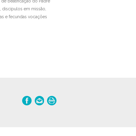
 de beatificação do Padre
s, discípulos em missão,
vas e fecundas vocações