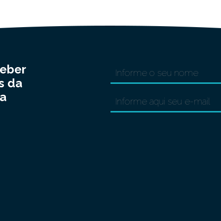
ceber
s da
a