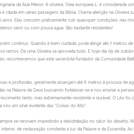
originária da Ásia Menor. A oliveira, Olea europaea L. é considerada 
 é citada em várias passagens da Bíblia. Chama atenção na Oliveira s
 anos. Elas crescem praticamente sob quaisquer condições: nas mon
 intenso calor ou com pouca água. São bastante resistentes!
rém contínuo. Quando é bem cuidada, pode atingir até 7 metros de al
os ramos. De uma Oliveira se aproveita tudo. E hoje dia 09 de outubr
 Léo, reconhecemos que este sacerdote fundador da Comunidade Bet
rosas e profundas, geralmente alcançam até 6 metros à procura de ág
das na Palavra de Deus buscando fortalecer-se e nos ensinar a perseve
crescimento lento, mas extremamente resistente e durável. O Léo foi 
a nós um sinal evidente das “Coisas do Alto”.
 sempre se renovam impedindo a desidratação no calor do deserto. 
terior, de restauração constante à luz da Palavra e da Eucaristia. As 