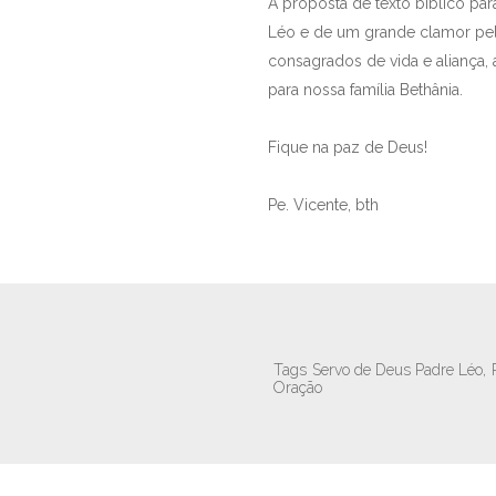
A proposta de texto bíblico pa
Léo e de um grande clamor pela 
consagrados de vida e aliança
para nossa família Bethânia.
Fique na paz de Deus!
Pe. Vicente, bth
Tags
Servo de Deus Padre Léo,
Oração