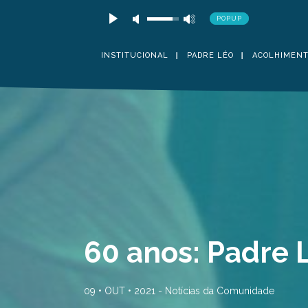
POPUP
INSTITUCIONAL
PADRE LÉO
ACOLHIMEN
60 anos: Padre 
09 • OUT • 2021 -
Notícias da Comunidade