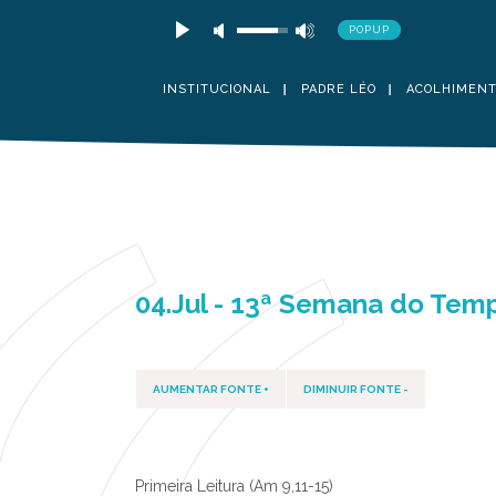
POPUP
INSTITUCIONAL
PADRE LÉO
ACOLHIMEN
04.Jul - 13ª Semana do Te
AUMENTAR FONTE +
DIMINUIR FONTE -
Primeira Leitura (Am 9,11-15)