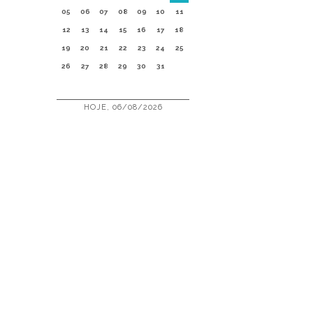
05
06
07
08
09
10
11
12
13
14
15
16
17
18
19
20
21
22
23
24
25
26
27
28
29
30
31
HOJE, 06/08/2026