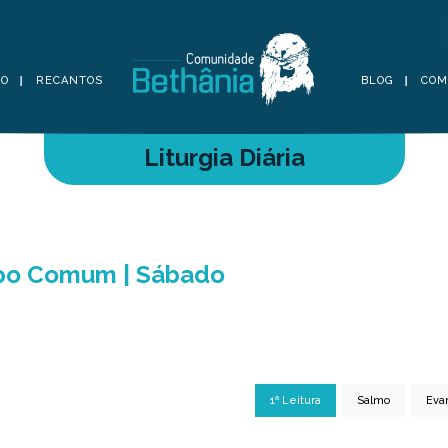
TO
RECANTOS
BLOG
COM
Liturgia Diária
mpo Comum | Sábado
1ª Leitura
Salmo
Eva