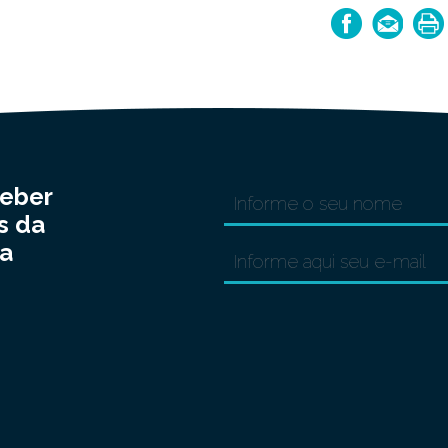
ceber
s da
a