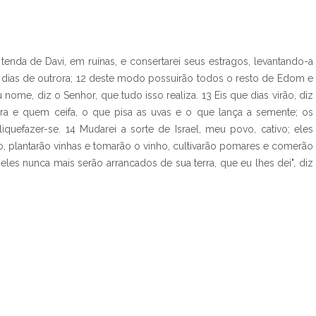
 tenda de Davi, em ruínas, e consertarei seus estragos, levantando-a
dias de outrora; 12 deste modo possuirão todos o resto de Edom e
me, diz o Senhor, que tudo isso realiza. 13 Eis que dias virão, diz
a e quem ceifa, o que pisa as uvas e o que lança a semente; os
iquefazer-se. 14 Mudarei a sorte de Israel, meu povo, cativo; eles
ão, plantarão vinhas e tomarão o vinho, cultivarão pomares e comerão
 eles nunca mais serão arrancados de sua terra, que eu lhes dei", diz