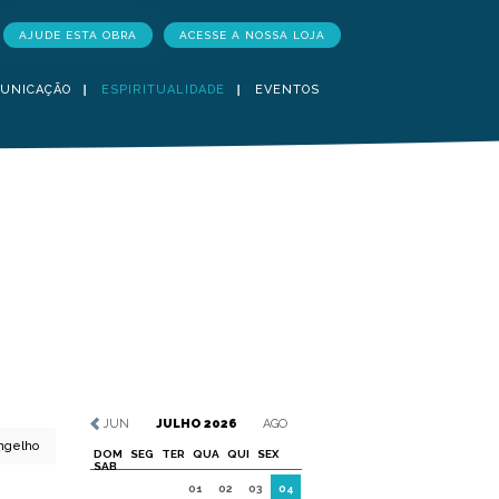
AJUDE ESTA OBRA
ACESSE A NOSSA LOJA
UNICAÇÃO
ESPIRITUALIDADE
EVENTOS
JUN
JULHO 2026
AGO
ngelho
DOM
SEG
TER
QUA
QUI
SEX
SAB
01
02
03
04