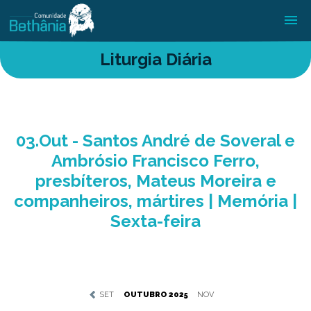
Liturgia Diária
03.Out - Santos André de Soveral e
Ambrósio Francisco Ferro,
presbíteros, Mateus Moreira e
companheiros, mártires | Memória |
Sexta-feira
SET
OUTUBRO 2025
NOV