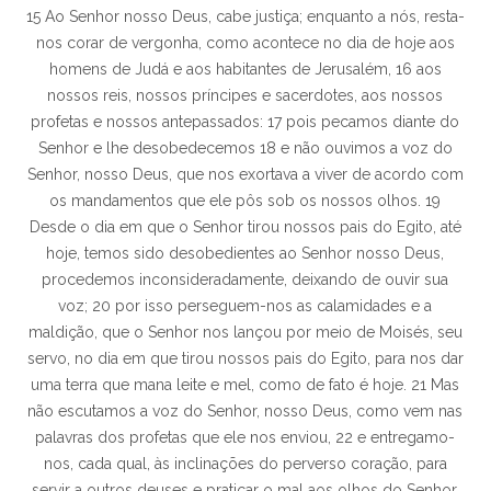
15 Ao Senhor nosso Deus, cabe justiça; enquanto a nós, resta-
nos corar de vergonha, como acontece no dia de hoje aos
homens de Judá e aos habitantes de Jerusalém, 16 aos
nossos reis, nossos príncipes e sacerdotes, aos nossos
profetas e nossos antepassados: 17 pois pecamos diante do
Senhor e lhe desobedecemos 18 e não ouvimos a voz do
Senhor, nosso Deus, que nos exortava a viver de acordo com
os mandamentos que ele pôs sob os nossos olhos. 19
Desde o dia em que o Senhor tirou nossos pais do Egito, até
hoje, temos sido desobedientes ao Senhor nosso Deus,
procedemos inconsideradamente, deixando de ouvir sua
voz; 20 por isso perseguem-nos as calamidades e a
maldição, que o Senhor nos lançou por meio de Moisés, seu
servo, no dia em que tirou nossos pais do Egito, para nos dar
uma terra que mana leite e mel, como de fato é hoje. 21 Mas
não escutamos a voz do Senhor, nosso Deus, como vem nas
palavras dos profetas que ele nos enviou, 22 e entregamo-
nos, cada qual, às inclinações do perverso coração, para
servir a outros deuses e praticar o mal aos olhos do Senhor,