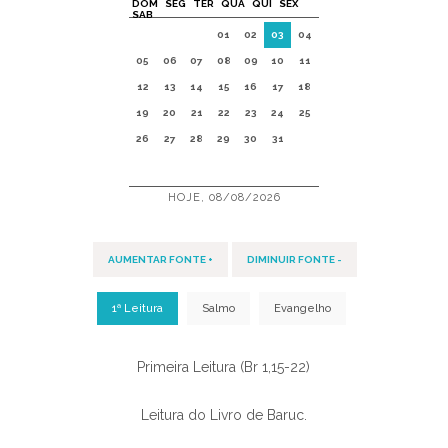
DOM
SEG
TER
QUA
QUI
SEX
SAB
01
02
03
04
05
06
07
08
09
10
11
12
13
14
15
16
17
18
19
20
21
22
23
24
25
26
27
28
29
30
31
HOJE, 08/08/2026
AUMENTAR FONTE +
DIMINUIR FONTE -
1ª Leitura
Salmo
Evangelho
Primeira Leitura (Br 1,15-22)
Leitura do Livro de Baruc.