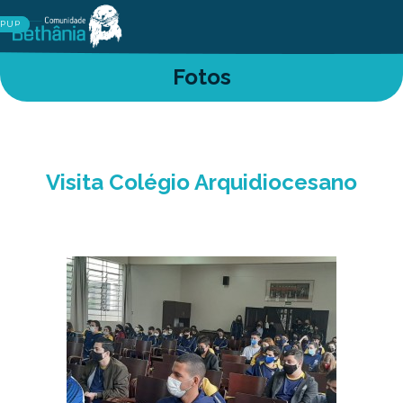
OPUP
Fotos
Visita Colégio Arquidiocesano