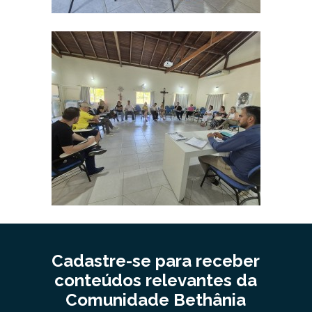
Cadastre-se para receber
conteúdos relevantes da
Comunidade Bethânia