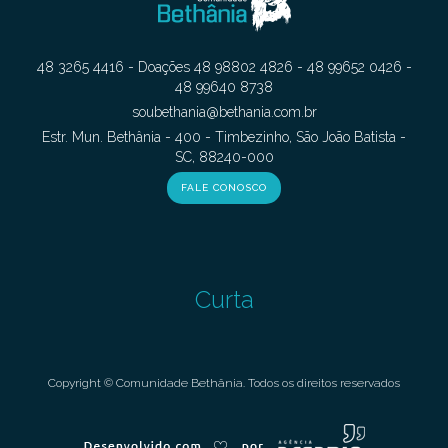
48 3265 4416 - Doações 48 98802 4826 - 48 99652 0426 -
48 99640 8738
soubethania@bethania.com.br
Estr. Mun. Bethânia - 400 - Timbezinho, São João Batista -
SC, 88240-000
FALE CONOSCO
Curta
Copyright © Comunidade Bethânia. Todos os direitos reservados