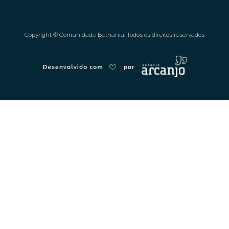
Copyright © Comunidade Bethânia. Todos os direitos reservados