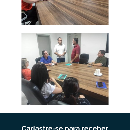
Cadastre-se para receber