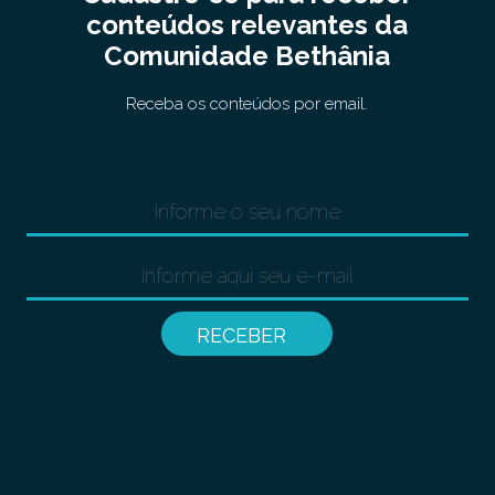
conteúdos relevantes da
Comunidade Bethânia
Receba os conteúdos por email.