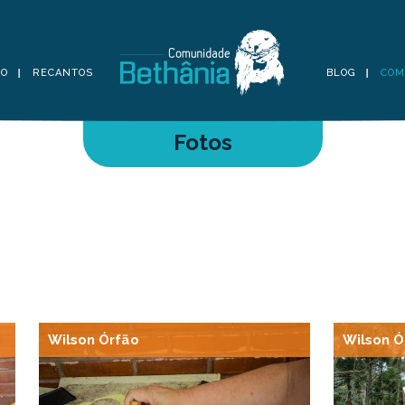
TO
RECANTOS
BLOG
COM
Fotos
Wilson Órfão
Wilson Ó