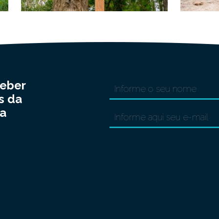
ceber
s da
a