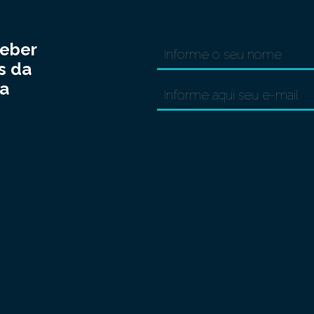
ceber
s da
a
8