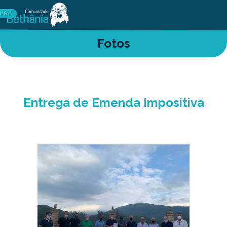
OPUP
Fotos
Entrega de Emenda Impositiva