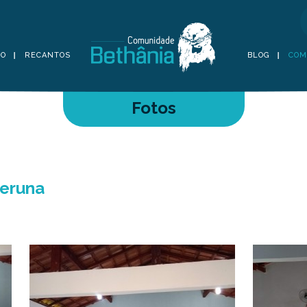
TO
RECANTOS
BLOG
COM
Fotos
peruna