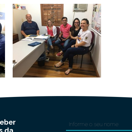
ceber
s da