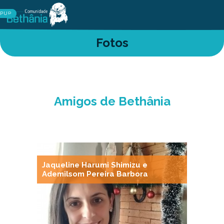
OPUP
Aline Comunello da Silva
Fotos
Amigos de Bethânia
Jaqueline Harumi Shimizu e
Ademilsom Pereira Barbora