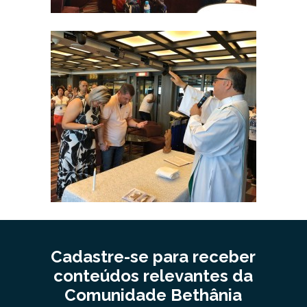
Cadastre-se para receber
conteúdos relevantes da
Comunidade Bethânia