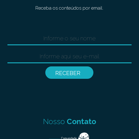
Receba os conteúdos por email.
Nosso
Contato