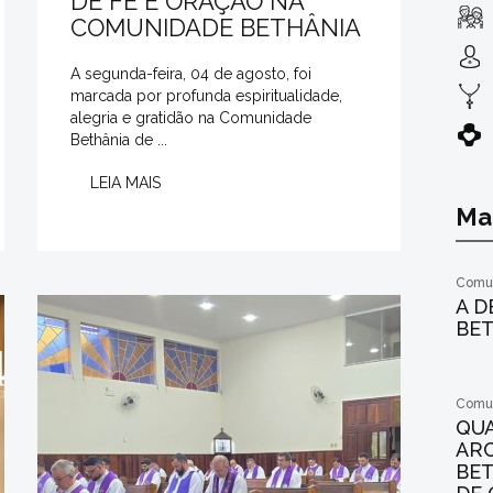
DE FÉ E ORAÇÃO NA
COMUNIDADE BETHÂNIA
A segunda-feira, 04 de agosto, foi
marcada por profunda espiritualidade,
alegria e gratidão na Comunidade
Bethânia de ...
LEIA MAIS
Mai
Comun
A D
BE
Comun
QU
AR
BET