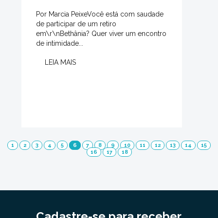
Por Marcia PeixeVocê está com saudade
de participar de um retiro
em\r\nBethânia? Quer viver um encontro
de intimidade...
LEIA MAIS
1
2
3
4
5
6
7
8
9
10
11
12
13
14
15
16
17
18
Cadastre-se para receber