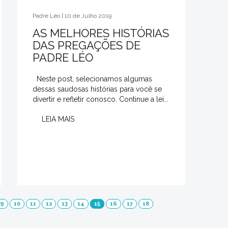
Padre Léo | 10 de Julho 2019
AS MELHORES HISTÓRIAS
DAS PREGAÇÕES DE
PADRE LÉO
Neste post, selecionamos algumas
dessas saudosas histórias para você se
divertir e refletir conosco. Continue a lei...
LEIA MAIS
9
10
11
12
13
14
15
16
17
18