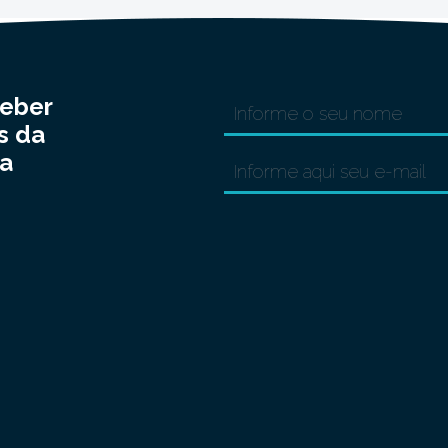
ceber
s da
a