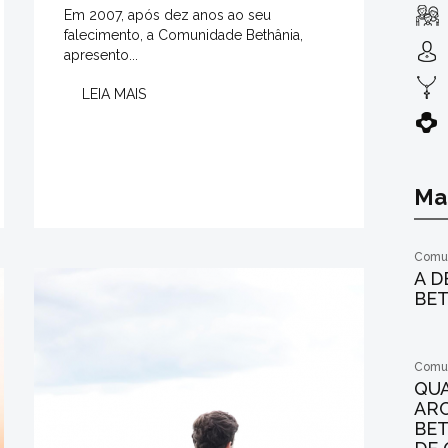
Em 2007, após dez anos ao seu
falecimento, a Comunidade Bethânia,
apresento...
LEIA MAIS
Mai
Comun
A D
BE
Comun
QU
AR
BET