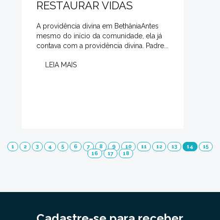
RESTAURAR VIDAS
A providência divina em BethâniaAntes
mesmo do início da comunidade, ela já
contava com a providência divina. Padre...
LEIA MAIS
1
2
3
4
5
6
7
8
9
10
11
12
13
14
15
16
17
18
Cadastre-se para receber