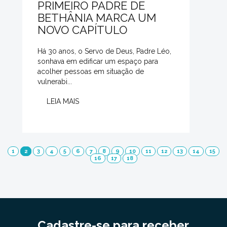
PRIMEIRO PADRE DE
BETHÂNIA MARCA UM
NOVO CAPÍTULO
Há 30 anos, o Servo de Deus, Padre Léo,
sonhava em edificar um espaço para
acolher pessoas em situação de
vulnerabi...
LEIA MAIS
1
2
3
4
5
6
7
8
9
10
11
12
13
14
15
16
17
18
Cadastre-se para receber