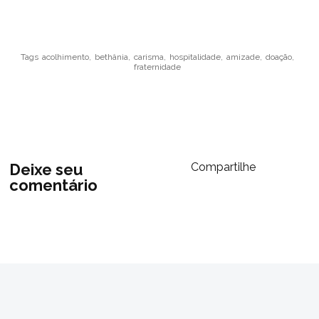
Tags
acolhimento,
bethânia,
carisma,
hospitalidade,
amizade,
doação,
fraternidade
Deixe seu
Compartilhe
comentário